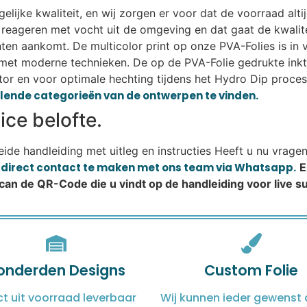
ijke kwaliteit, en wij zorgen er voor dat de voorraad altij
eageren met vocht uit de omgeving en dat gaat de kwalitei
lanten aankomt. De multicolor print op onze PVA-Folies is i
met moderne technieken. De op de PVA-Folie gedrukte ink
or en voor optimale hechting tijdens het Hydro Dip proces.
illende categorieën van de ontwerpen te vinden.
ce belofte.
reide handleiding met uitleg en instructies Heeft u nu vrage
m direct contact te maken met ons team via Whatsapp.
E
Scan de QR-Code die u vindt op de handleiding voor live 
onderden Designs
Custom Folie
ct uit voorraad leverbaar
Wij kunnen ieder gewenst 