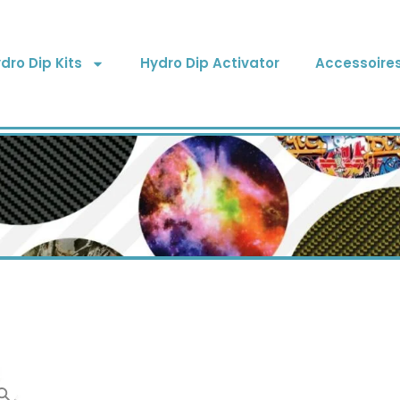
dro Dip Kits
Hydro Dip Activator
Accessoire