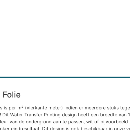
 Folie
s is per m² (vierkante meter) indien er meerdere stuks teg
uk! Dit Water Transfer Printing design heeft een breedte va
leur van de ondergrond aan te passen, wit of bijvoorbeeld li
ker eindresultaat. Dit design is ook beschikbaar in onze v