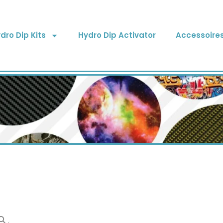
dro Dip Kits
Hydro Dip Activator
Accessoire