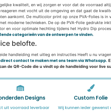
ijke kwaliteit, en wij zorgen er voor dat de voorraad altij
eageren met vocht uit de omgeving en dat gaat de kwalitei
lanten aankomt. De multicolor print op onze PVA-Folies is i
met moderne technieken. De op de PVA-Folie gedrukte ink
or en voor optimale hechting tijdens het Hydro Dip proces.
illende categorieën van de ontwerpen te vinden.
ce belofte.
reide handleiding met uitleg en instructies Heeft u nu vrage
m direct contact te maken met ons team via Whatsapp.
E
Scan de QR-Code die u vindt op de handleiding voor live 
onderden Designs
Custom Folie
ct uit voorraad leverbaar
Wij kunnen ieder gewenst 