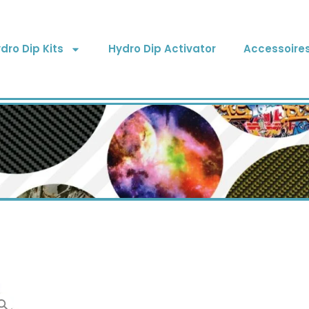
dro Dip Kits
Hydro Dip Activator
Accessoire