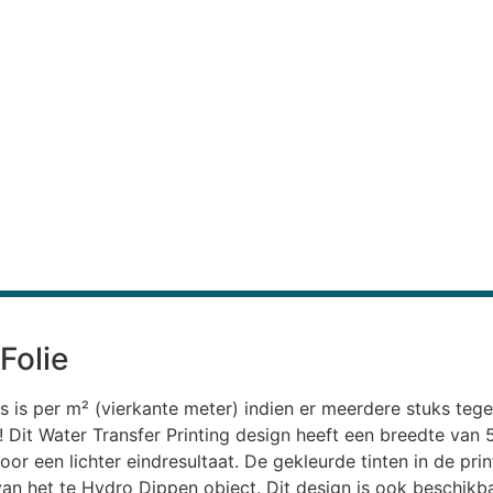
Folie
s is per m² (vierkante meter) indien er meerdere stuks teg
uk! Dit Water Transfer Printing design heeft een breedte va
oor een lichter eindresultaat. De gekleurde tinten in de pri
 van het te Hydro Dippen object. Dit design is ook beschikb