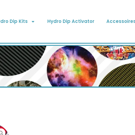
dro Dip Kits
Hydro Dip Activator
Accessoire