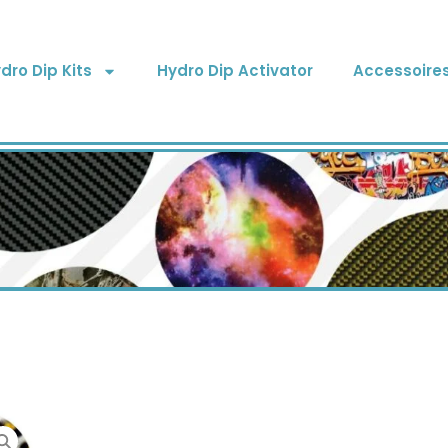
dro Dip Kits
Hydro Dip Activator
Accessoire