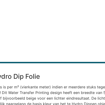
dro Dip Folie
s is per m² (vierkante meter) indien er meerdere stuks teg
uk! Dit Water Transfer Printing design heeft een breedte va
 bijvoorbeeld beige voor een lichter eindresultaat. De lichte
elijk naargelang de basis kleur van het te Hydro Dippen obj