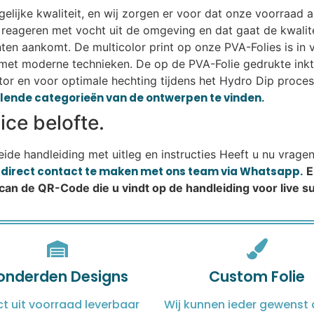
lijke kwaliteit, en wij zorgen er voor dat onze voorraad alt
eageren met vocht uit de omgeving en dat gaat de kwalitei
lanten aankomt. De multicolor print op onze PVA-Folies is i
met moderne technieken. De op de PVA-Folie gedrukte ink
or en voor optimale hechting tijdens het Hydro Dip proces.
illende categorieën van de ontwerpen te vinden.
ce belofte.
reide handleiding met uitleg en instructies Heeft u nu vrage
m direct contact te maken met ons team via Whatsapp.
E
Scan de QR-Code die u vindt op de handleiding voor live 
onderden Designs
Custom Folie
ct uit voorraad leverbaar
Wij kunnen ieder gewenst 