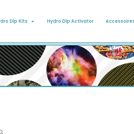
dro Dip Kits
Hydro Dip Activator
Accessoire