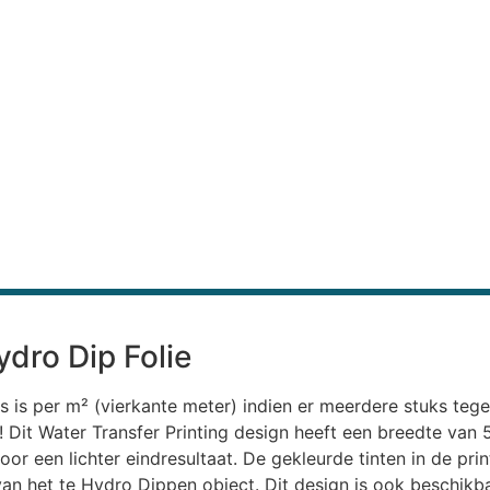
dro Dip Folie
s is per m² (vierkante meter) indien er meerdere stuks teg
uk! Dit Water Transfer Printing design heeft een breedte va
oor een lichter eindresultaat. De gekleurde tinten in de pri
 van het te Hydro Dippen object. Dit design is ook beschikb