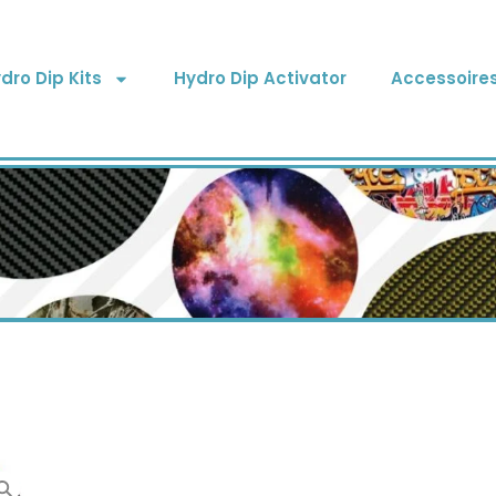
dro Dip Kits
Hydro Dip Activator
Accessoire