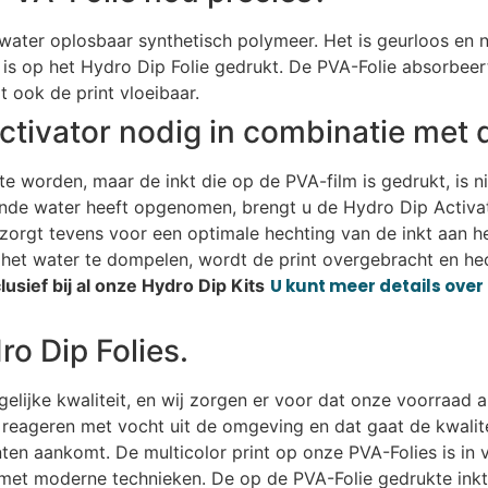
n water oplosbaar synthetisch polymeer. Het is geurloos en n
is op het Hydro Dip Folie gedrukt. De PVA-Folie absorbeer
 ook de print vloeibaar.
ctivator nodig in combinatie met 
e worden, maar de inkt die op de PVA-film is gedrukt, is n
ende water heeft opgenomen, brengt u de Hydro Dip Activat
r zorgt tevens voor een optimale hechting van de inkt aan h
het water te dompelen, wordt de print overgebracht en hec
usief bij al onze Hydro Dip Kits
U kunt meer details over 
o Dip Folies.
lijke kwaliteit, en wij zorgen er voor dat onze voorraad alt
eageren met vocht uit de omgeving en dat gaat de kwalitei
lanten aankomt. De multicolor print op onze PVA-Folies is i
met moderne technieken. De op de PVA-Folie gedrukte ink