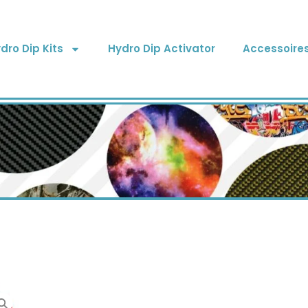
dro Dip Kits
Hydro Dip Activator
Accessoire