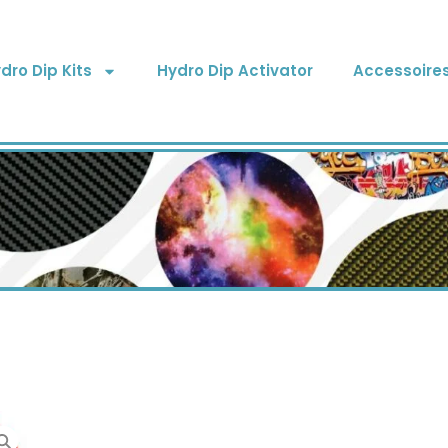
dro Dip Kits
Hydro Dip Activator
Accessoire