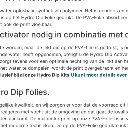
n water oplosbaar synthetisch polymeer. Het is geurloos en n
is op het Hydro Dip Folie gedrukt. De PVA-Folie absorbeer
 ook de print vloeibaar.
ctivator nodig in combinatie met 
e worden, maar de inkt die op de PVA-film is gedrukt, is n
ende water heeft opgenomen, brengt u de Hydro Dip Activat
r zorgt tevens voor een optimale hechting van de inkt aan h
het water te dompelen, wordt de print overgebracht en hec
usief bij al onze Hydro Dip Kits
U kunt meer details over 
o Dip Folies.
ijke kwaliteit, en wij zorgen er voor dat de voorraad altij
eageren met vocht uit de omgeving en dat gaat de kwalitei
lanten aankomt. De multicolor print op onze PVA-Folies is i
met moderne technieken. De op de PVA-Folie gedrukte ink