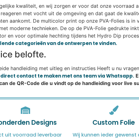
lijke kwaliteit, en wij zorgen er voor dat onze voorraad alt
eageren met vocht uit de omgeving en dat gaat de kwalitei
lanten aankomt. De multicolor print op onze PVA-Folies is i
met moderne technieken. De op de PVA-Folie gedrukte ink
or en voor optimale hechting tijdens het Hydro Dip proces.
illende categorieën van de ontwerpen te vinden.
ce belofte.
reide handleiding met uitleg en instructies Heeft u nu vrage
m direct contact te maken met ons team via Whatsapp.
E
Scan de QR-Code die u vindt op de handleiding voor live 
onderden Designs
Custom Folie
ct uit voorraad leverbaar
Wij kunnen ieder gewenst 