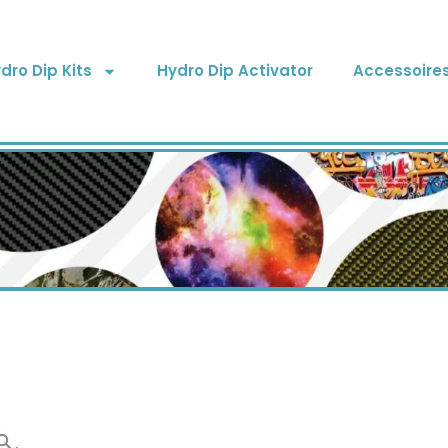
dro Dip Kits
Hydro Dip Activator
Accessoire