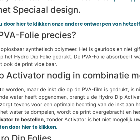
et Speciaal design.
u door hier te klikken onze andere ontwerpen van hetzelf
PVA-Folie precies?
r oplosbaar synthetisch polymeer. Het is geurloos en niet gi
p het Hydro Dip Folie gedrukt. De PVA-Folie absorbeert wa
 ook de print vloeibaar.
p Activator nodig in combinatie m
e worden, maar de inkt die op de PVA-film is gedrukt, is n
ende water heeft opgenomen, brengt u de Hydro Dip Activat
r zorgt tevens voor een optimale hechting van de inkt aan h
het water te dompelen, wordt de print overgebracht en hec
vator te bestellen,
zonder Activator is het niet mogelijk 
en door hier te klikken.
o Dip Folies.