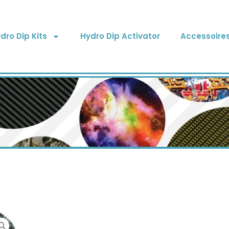
dro Dip Kits
Hydro Dip Activator
Accessoire