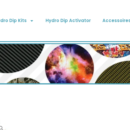
dro Dip Kits
Hydro Dip Activator
Accessoire