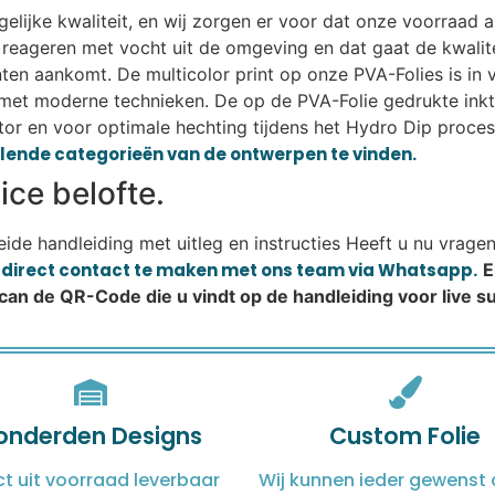
lijke kwaliteit, en wij zorgen er voor dat onze voorraad alt
eageren met vocht uit de omgeving en dat gaat de kwalitei
lanten aankomt. De multicolor print op onze PVA-Folies is i
met moderne technieken. De op de PVA-Folie gedrukte ink
or en voor optimale hechting tijdens het Hydro Dip proces.
illende categorieën van de ontwerpen te vinden.
ce belofte.
reide handleiding met uitleg en instructies Heeft u nu vrage
m direct contact te maken met ons team via Whatsapp.
E
Scan de QR-Code die u vindt op de handleiding voor live 
onderden Designs
Custom Folie
ct uit voorraad leverbaar
Wij kunnen ieder gewenst 