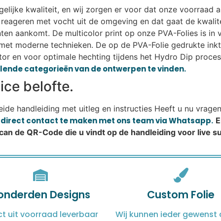
lijke kwaliteit, en wij zorgen er voor dat onze voorraad alt
eageren met vocht uit de omgeving en dat gaat de kwalitei
lanten aankomt. De multicolor print op onze PVA-Folies is i
met moderne technieken. De op de PVA-Folie gedrukte ink
or en voor optimale hechting tijdens het Hydro Dip proces.
illende categorieën van de ontwerpen te vinden.
ce belofte.
reide handleiding met uitleg en instructies Heeft u nu vrage
m direct contact te maken met ons team via Whatsapp.
E
Scan de QR-Code die u vindt op de handleiding voor live 
onderden Designs
Custom Folie
ct uit voorraad leverbaar
Wij kunnen ieder gewenst 