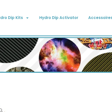
dro Dip Kits
Hydro Dip Activator
Accessoire