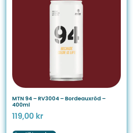
MTN 94 – RV3004 – Bordeauxröd –
400ml
119,00
kr