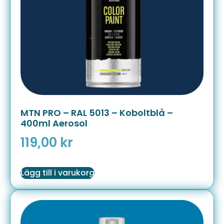
MTN PRO – RAL 5013 – Koboltblå –
400ml Aerosol
119,00
kr
Lägg till i varukorg