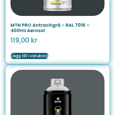
MTN PRO Antracitgrå – RAL 7016 –
400ml Aerosol
119,00
kr
Lägg till i varukorg