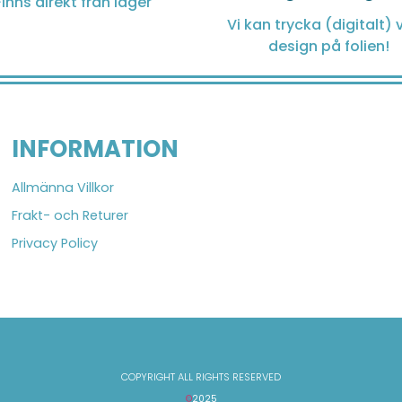
Finns direkt från lager
Vi kan trycka (digitalt) v
design på folien!
INFORMATION
Allmänna Villkor
Frakt- och Returer
Privacy Policy
COPYRIGHT ALL RIGHTS RESERVED
©
2025