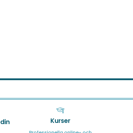
Kurser
 din
Professionella online- och