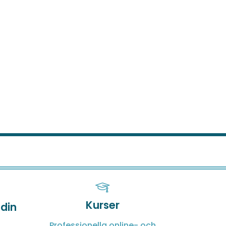
Kurser
 din
Professionella online- och