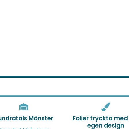
undratals Mönster
Folier tryckta med
egen design