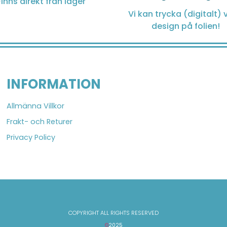
Finns direkt från lager
Vi kan trycka (digitalt) v
design på folien!
INFORMATION
Allmänna Villkor
Frakt- och Returer
Privacy Policy
COPYRIGHT ALL RIGHTS RESERVED
©
2025