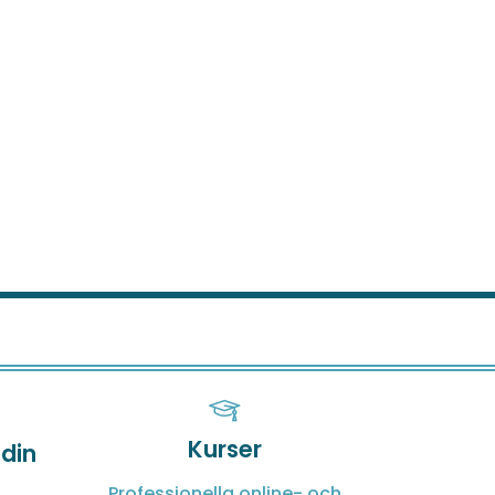
Kurser
 din
Professionella online- och