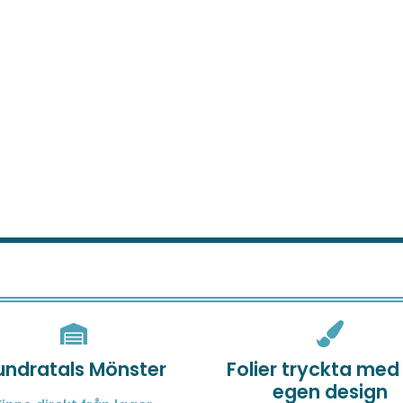
undratals Mönster
Folier tryckta med
egen design