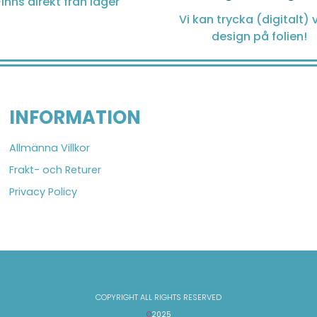
Finns direkt från lager
Vi kan trycka (digitalt) v
design på folien!
INFORMATION
Allmänna Villkor
Frakt- och Returer
Privacy Policy
COPYRIGHT ALL RIGHTS RESERVED
©
2025