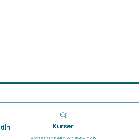
Kurser
 din
Professionella online- och