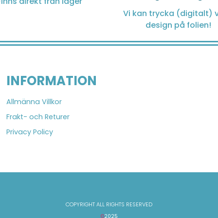
Finns direkt från lager
Vi kan trycka (digitalt) v
design på folien!
INFORMATION
Allmänna Villkor
Frakt- och Returer
Privacy Policy
COPYRIGHT ALL RIGHTS RESERVED
©
2025