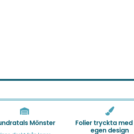
undratals Mönster
Folier tryckta med
egen design