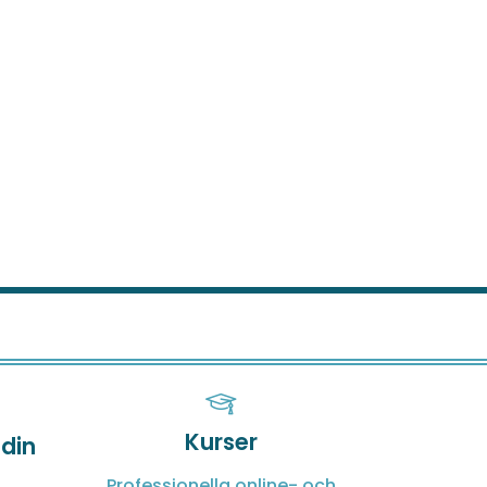
Kurser
 din
Professionella online- och